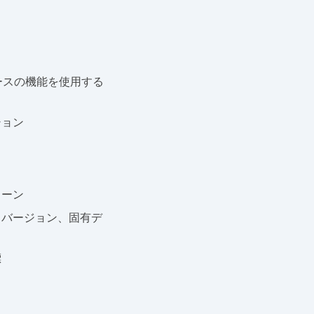
ースの機能を使用する
ション
ターン
リバージョン、固有デ
標