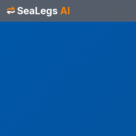
SeaLegs
AI