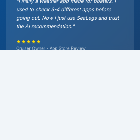
"Finally a weather app made for boaters. I
used to check 3-4 different apps before
going out. Now I just use SeaLegs and trust
the AI recommendation."
★★★★★
Cruiser Owner - App Store Review
"The forecasts for my specific route are
incredibly accurate. Love that it shows
conditions for my departure point AND
destination, not just general area."
★★★★★
Center Console Owner - Google Play Review