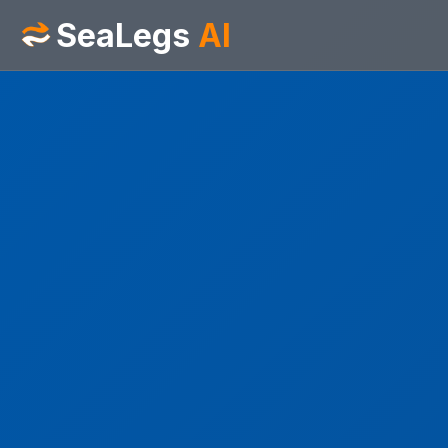
SeaLegs
AI